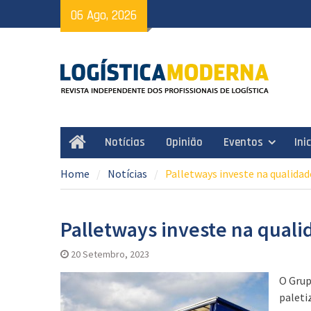
Skip
06 Ago, 2026
to
content
Notícias
Opinião
Eventos
Ini
Home
Home
Notícias
Palletways investe na qualidad
Palletways investe na quali
20 Setembro, 2023
O Grup
paleti