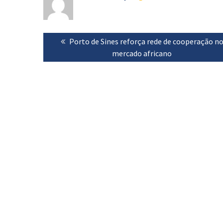
Navegação
Previous
Porto de Sines reforça rede de cooperação n
de
post:
mercado africano
artigos