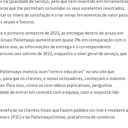
r na Qualidade de Serviço, pelo que tem investido em ferramenta
oras que lhe permitam consolidar os seus excelentes resultados,
ar os níveis de satisfação e criar novas ferramentas de valor para
s atuais e futuros.
e o primeiro semestre de 2023, as entregas dentro do prazo em
o Grupo Palletways aumentaram quase 2% em comparação com o
este ano, as informações de entrega e o correspondente
res aos valores de 2022, enquanto o nível geral de serviço, que
o Palletways investiu num “centro educativo” no seu site que
, para que os clientes, e novos utilizadores, conheçam o máximo
es. Para isso, conta-se com vídeos explicativos, perguntas
idade de entrar em contato com a equipa, caso a resposta não
neficiar os clientes finais que fazem pedidos on-line e recebem a
umers (P2C) e da PalletwaysOnline, plataforma de comércio