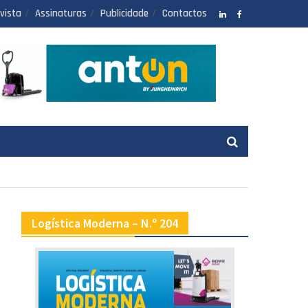
vista
Assinaturas
Publicidade
Contactos
LinkedIN
facebook
Logística Moderna – N.º 204