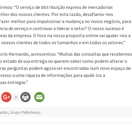
firmou: “O serviço de distribuição express de mercadorias
lhor dos nossos clientes. Por esta razão, desafiamo-nos
zer melhor para impulsionar a mudança no nosso negócio, para
ia de serviço e continuar a liderar o setor? O nosso sucesso é
eas da empresa. O foco na nossa proposta online vai ajudar-nos a
s nossos clientes de todos os tamanhos e em todos os setores.”
egorio Hernando, acrescentou: “Muitas das consultas que recebemo
o estado da sua entrega ou querem saber como podem alterar o
outras perguntas podem agora ser encontradas num novo espaço de
o acesso a uma riqueza de informações para ajudá-los a
as entregas.”
0
zadas
,
Grupo Palletways