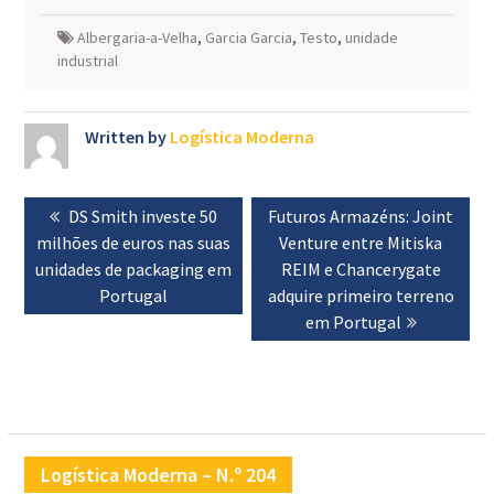
Albergaria-a-Velha
,
Garcia Garcia
,
Testo
,
unidade
industrial
Written by
Logística Moderna
Navegação
Previous
DS Smith investe 50
Next
Futuros Armazéns: Joint
de
milhões de euros nas suas
post:
post:
Venture entre Mitiska
artigos
unidades de packaging em
REIM e Chancerygate
Portugal
adquire primeiro terreno
em Portugal
Logística Moderna – N.º 204