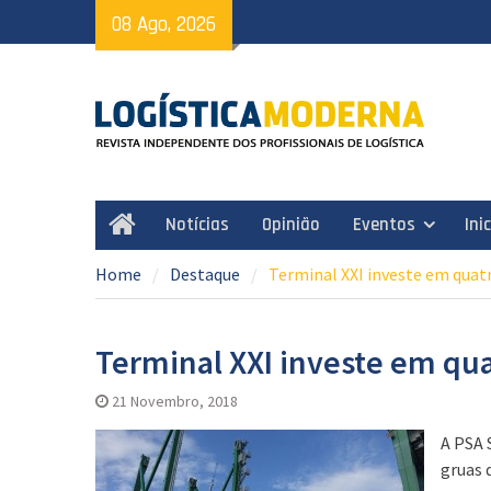
Skip
08 Ago, 2026
to
content
Notícias
Opinião
Eventos
Ini
Home
Home
Destaque
Terminal XXI investe em quatr
Terminal XXI investe em qua
21 Novembro, 2018
A PSA 
gruas 