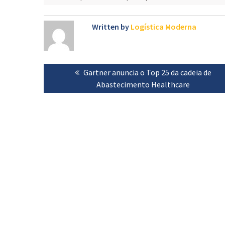
Written by
Logística Moderna
Navegação
Previous
Gartner anuncia o Top 25 da cadeia de
de
post:
Abastecimento Healthcare
artigos