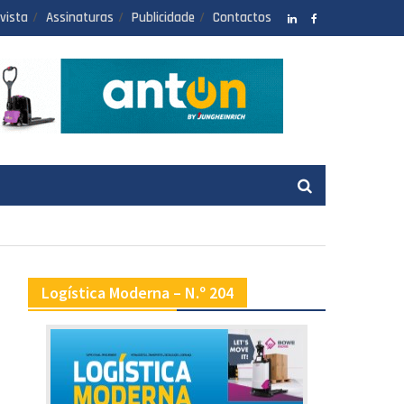
vista
Assinaturas
Publicidade
Contactos
LinkedIN
facebook
Logística Moderna – N.º 204