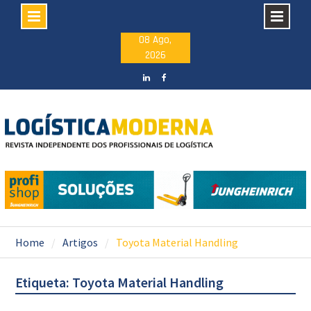
Skip
08 Ago,
2026
to
content
LinkedIN
facebook
Home
Artigos
Toyota Material Handling
Etiqueta: Toyota Material Handling