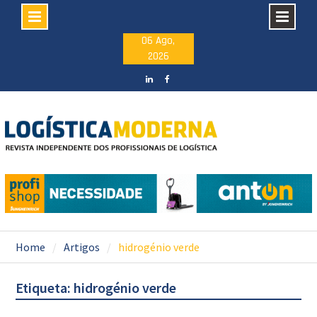
Skip
06 Ago,
2026
to
content
LinkedIN
facebook
Home
Artigos
hidrogénio verde
Etiqueta: hidrogénio verde