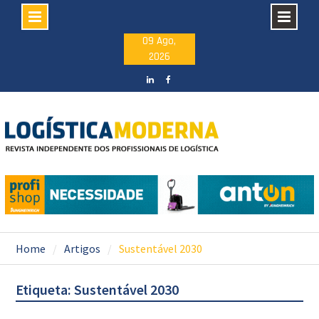
Skip
09 Ago,
2026
to
content
LinkedIN
facebook
Home
Artigos
Sustentável 2030
Etiqueta: Sustentável 2030