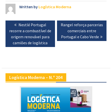
Written by
Logística Moderna
Navegação
Previous
Nestlé Portugal
Next
Rangel reforça parcerias
de
recorre a combustível de
post:
post:
comerciais entre
artigos
origem renovável para
Portugal e Cabo Verde
camiões de logística
Logística Moderna – N.º 204