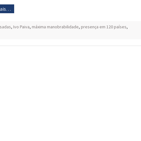
mais…
esadas
,
Ivo Paiva
,
máxima manobrabilidade
,
presença em 120 países
,