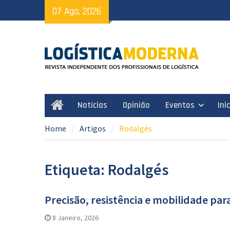
Skip
07 Ago, 2026
to
content
Notícias
Opinião
Eventos
Ini
Home
Home
Artigos
Rodalgés
Etiqueta: Rodalgés
Precisão, resistência e mobilidade para
8 Janeiro, 2026