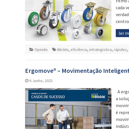
ritmo 
cada v
verdad
centro
ler 
Opinião
Blickle
,
eficiência
,
intralogistica
,
rápidez
,
Ergomove® – Movimentação Inteligent
6 Junho, 2025
A ergo
a solu
movime
é repr
movime
indúst