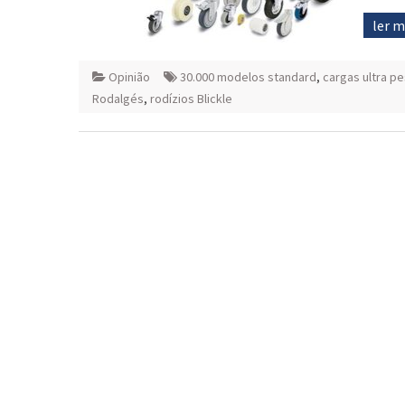
ler 
Opinião
30.000 modelos standard
,
cargas ultra p
Rodalgés
,
rodízios Blickle