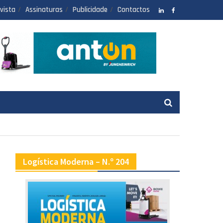
vista
Assinaturas
Publicidade
Contactos
LinkedIN
facebook
Logística Moderna – N.º 204