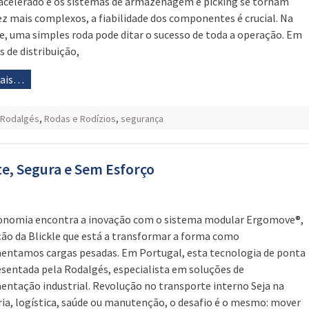
acelerado e os sistemas de armazenagem e picking se tornam
ez mais complexos, a fiabilidade dos componentes é crucial. Na
e, uma simples roda pode ditar o sucesso de toda a operação. Em
s de distribuição,
mais…
Rodalgés
,
Rodas e Rodízios
,
segurança
e, Segura e Sem Esforço
nomia encontra a inovação com o sistema modular Ergomove®,
ção da Blickle que está a transformar a forma como
ntamos cargas pesadas. Em Portugal, esta tecnologia de ponta
esentada pela Rodalgés, especialista em soluções de
ntação industrial. Revolução no transporte interno Seja na
ria, logística, saúde ou manutenção, o desafio é o mesmo: mover