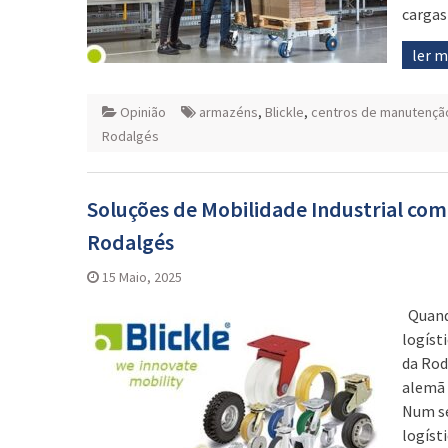
cargas
ler 
Opinião
armazéns
,
Blickle
,
centros de manutenção
Rodalgés
Soluções de Mobilidade Industrial com
Rodalgés
15 Maio, 2025
Quando
logíst
da Rod
alemã 
Num se
logíst