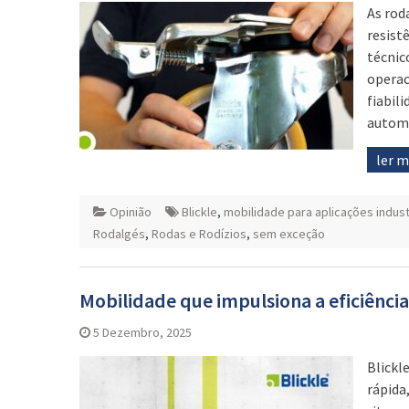
As rod
resist
técnic
operac
fiabil
automó
ler 
Opinião
Blickle
,
mobilidade para aplicações indust
Rodalgés
,
Rodas e Rodízios
,
sem exceção
Mobilidade que impulsiona a eficiência
5 Dezembro, 2025
Blickl
rápida