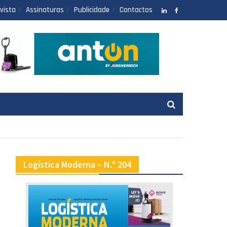
vista
Assinaturas
Publicidade
Contactos
LinkedIN
facebook
Logística Moderna – N.º 204