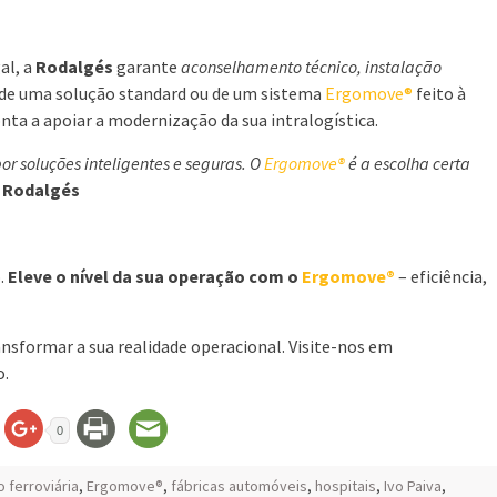
al, a
Rodalgés
garante
aconselhamento técnico, instalação
e de uma solução standard ou de um sistema
Ergomove®
feito à
ta a apoiar a modernização da sua intralogística.
 soluções inteligentes e seguras. O
Ergomove®
é a escolha certa
, Rodalgés
.
Eleve o nível da sua operação com o
Ergomove®
– eficiência,
sformar a sua realidade operacional. Visite-nos em
o.
0
 ferroviária
,
Ergomove®
,
fábricas automóveis
,
hospitais
,
Ivo Paiva
,