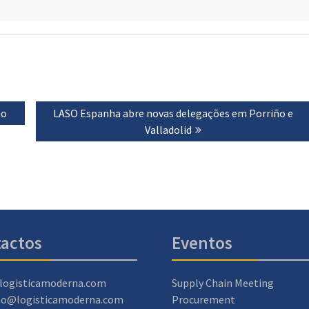
ho
Next
LASO Espanha abre novas delegações em Porriño e
post:
Valladolid
actos
Eventos
logisticamoderna.com
Supply Chain Meeting
ao@logisticamoderna.com
Procurement