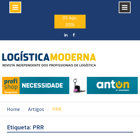
Skip
09 Ago,
2026
to
content
LinkedIN
facebook
Home
Artigos
PRR
Etiqueta: PRR