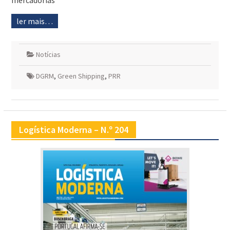
mercadorias
ler mais…
Notícias
DGRM
,
Green Shipping
,
PRR
Logística Moderna – N.º 204