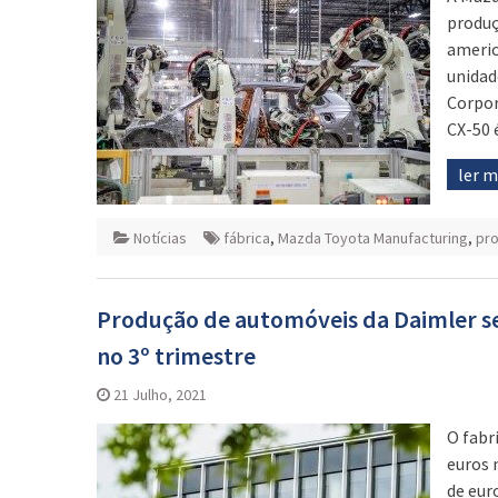
produç
americ
unidad
Corpor
CX-50 
ler 
Notícias
fábrica
,
Mazda Toyota Manufacturing
,
pr
Produção de automóveis da Daimler se
no 3º trimestre
21 Julho, 2021
O fabr
euros 
de eur