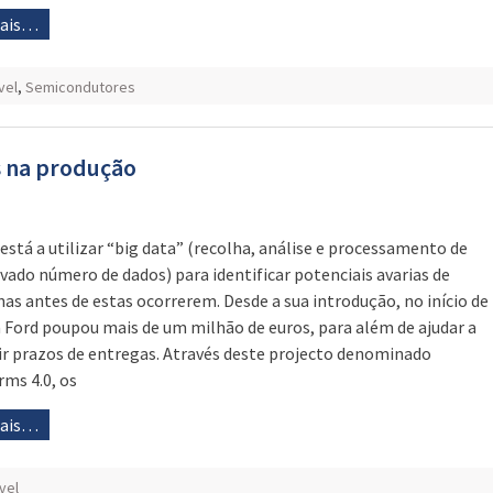
mais…
vel
,
Semicondutores
s na produção
 está a utilizar “big data” (recolha, análise e processamento de
vado número de dados) para identificar potenciais avarias de
as antes de estas ocorrerem. Desde a sua introdução, no início de
a Ford poupou mais de um milhão de euros, para além de ajudar a
r prazos de entregas. Através deste projecto denominado
rms 4.0, os
mais…
vel