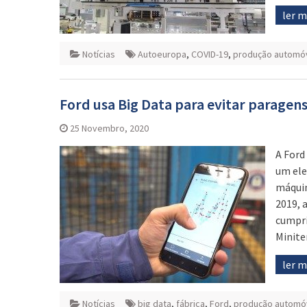
ler 
Notícias
Autoeuropa
,
COVID-19
,
produção automó
Ford usa Big Data para evitar paragen
25 Novembro, 2020
A Ford
um ele
máquin
2019, 
cumpri
Minite
ler 
Notícias
big data
,
fábrica
,
Ford
,
produção automó