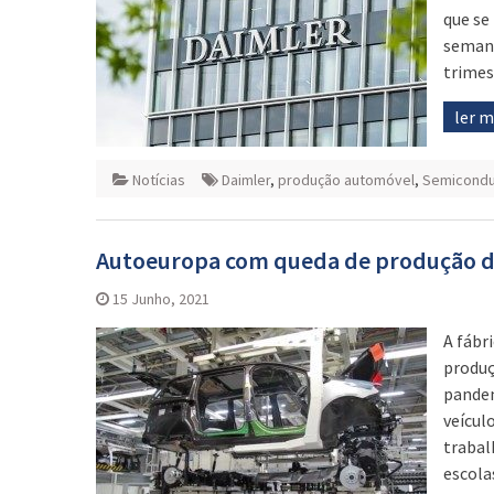
que se
semana
trimes
ler 
Notícias
Daimler
,
produção automóvel
,
Semicondu
Autoeuropa com queda de produção de
15 Junho, 2021
A fábr
produç
pandem
veícul
trabal
escola