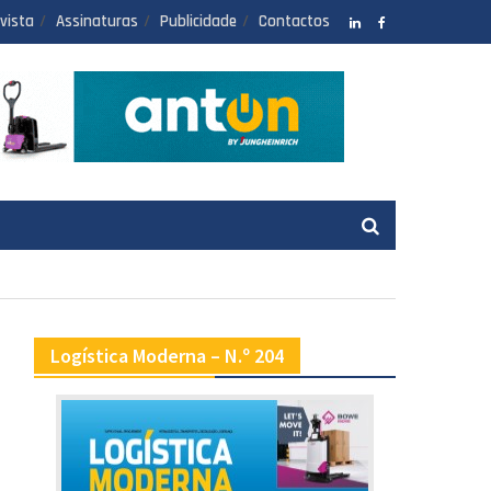
vista
Assinaturas
Publicidade
Contactos
LinkedIN
facebook
Logística Moderna – N.º 204