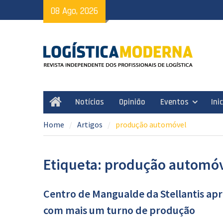
Skip
08 Ago, 2026
to
content
Notícias
Opinião
Eventos
Ini
Home
Home
Artigos
produção automóvel
Etiqueta: produção automó
Centro de Mangualde da Stellantis ap
com mais um turno de produção