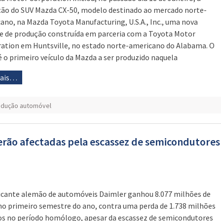
ão do SUV Mazda CX-50, modelo destinado ao mercado norte-
ano, na Mazda Toyota Manufacturing, U.S.A., Inc., uma nova
e de produção construída em parceria com a Toyota Motor
ation em Huntsville, no estado norte-americano do Alabama. O
é o primeiro veículo da Mazda a ser produzido naquela
mais…
odução automóvel
rão afectadas pela escassez de semicondutores
icante alemão de automóveis Daimler ganhou 8.077 milhões de
no primeiro semestre do ano, contra uma perda de 1.738 milhões
os no período homólogo, apesar da escassez de semicondutores