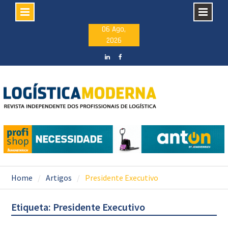
Skip
06 Ago,
2026
to
content
LinkedIN
facebook
Home
Artigos
Presidente Executivo
Etiqueta: Presidente Executivo