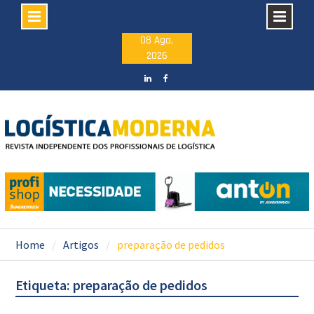
Skip
08 Ago,
2026
to
content
LinkedIN
facebook
Home
Artigos
preparação de pedidos
Etiqueta: preparação de pedidos