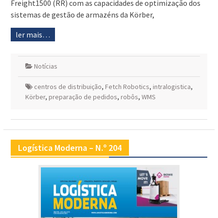
Freight1500 (RR) com as capacidades de optimização dos
sistemas de gestão de armazéns da Körber,
ler mais…
Notícias
centros de distribuição
,
Fetch Robotics
,
intralogistica
,
Körber
,
preparação de pedidos
,
robôs
,
WMS
Logística Moderna – N.º 204