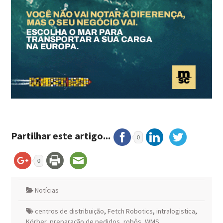
Partilhar este artigo...
0
0
Notícias
centros de distribuição
,
Fetch Robotics
,
intralogistica
,
Körber
,
preparação de pedidos
,
robôs
,
WMS