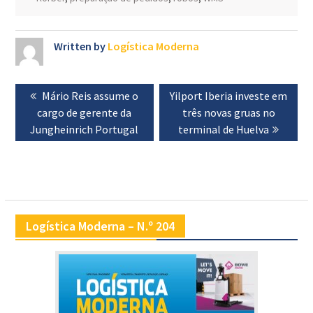
Written by
Logística Moderna
Navegação
Previous
Mário Reis assume o
Next
Yilport Iberia investe em
de
cargo de gerente da
post:
post:
três novas gruas no
artigos
Jungheinrich Portugal
terminal de Huelva
Logística Moderna – N.º 204