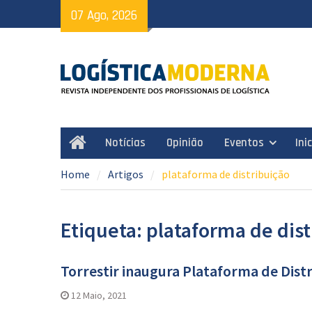
Skip
07 Ago, 2026
to
content
Notícias
Opinião
Eventos
Ini
Home
Home
Artigos
plataforma de distribuição
Etiqueta: plataforma de dis
Torrestir inaugura Plataforma de Dist
12 Maio, 2021