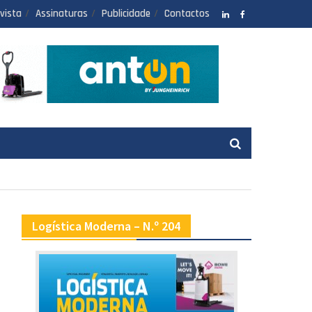
vista
Assinaturas
Publicidade
Contactos
LinkedIN
facebook
Logística Moderna – N.º 204