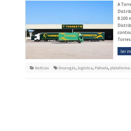
A Torr
Distri
8.100 
Distri
contou
Torres
ler 
Notícias
Dourogás
,
logística
,
Palmela
,
plataforma 