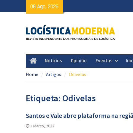
Skip
08 Ago, 2026
to
content
Notícias
Opinião
Eventos
Ini
Home
Home
Artigos
Odivelas
Etiqueta: Odivelas
Santos e Vale abre plataforma na regiã
3 Março, 2022