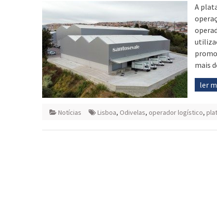
A plat
operaç
operad
utiliz
promov
mais d
ler 
Notícias
Lisboa
,
Odivelas
,
operador logístico
,
pla