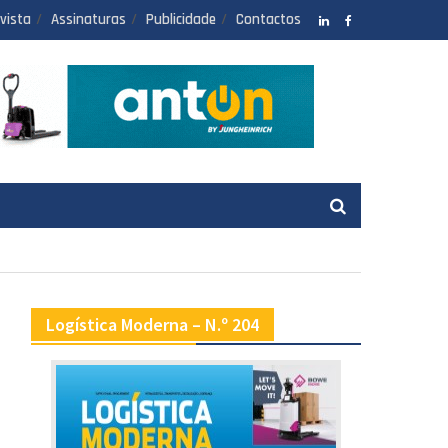
vista
Assinaturas
Publicidade
Contactos
LinkedIN
facebook
Logística Moderna – N.º 204