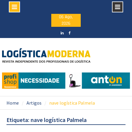
Skip
06 Ago,
2026
to
content
LinkedIN
facebook
Home
Artigos
nave logística Palmela
Etiqueta: nave logística Palmela