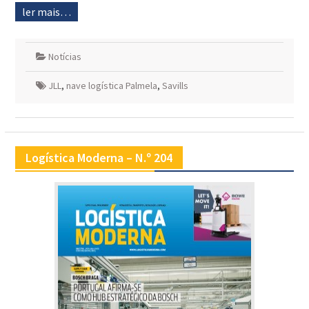
ler mais…
Notícias
JLL
,
nave logística Palmela
,
Savills
Logística Moderna – N.º 204