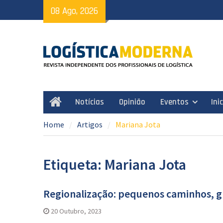
Skip
08 Ago, 2026
to
content
Notícias
Opinião
Eventos
Ini
Home
Home
Artigos
Mariana Jota
Etiqueta: Mariana Jota
Regionalização: pequenos caminhos, g
20 Outubro, 2023