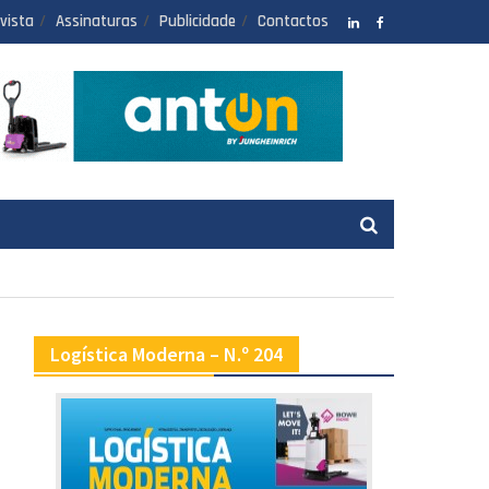
vista
Assinaturas
Publicidade
Contactos
LinkedIN
facebook
Logística Moderna – N.º 204