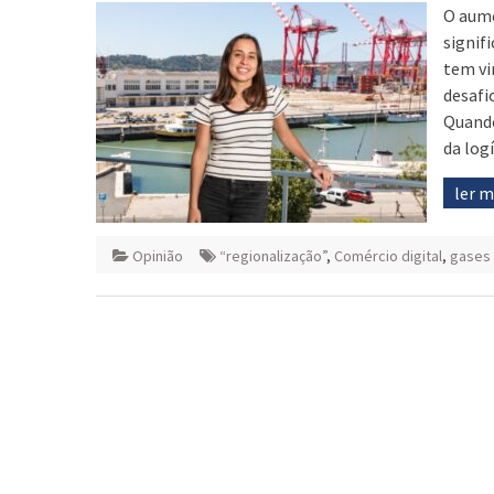
O aume
signif
tem vi
desafi
Quando
da logí
ler 
Opinião
“regionalização”
,
Comércio digital
,
gases