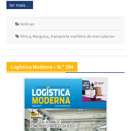
ler mais…
Notícias
África
,
Marguisa
,
transporte marítimo de mercadorias
Logística Moderna – N.º 204