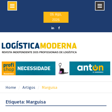
Skip
06 Ago,
2026
to
content
LinkedIN
facebook
Home
Artigos
Marguisa
Etiqueta: Marguisa