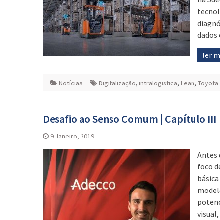
tecnol
diagnó
dados 
ler 
Notícias
Digitalização
,
intralogistica
,
Lean
,
Toyota
Desafio ao Senso Comum | Capítulo III
9 Janeiro, 2019
Antes 
foco d
básica
modelo
potenc
visual