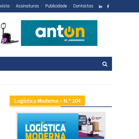
vista
Assinaturas
Publicidade
Contactos
LinkedIN
facebook
Logística Moderna – N.º 204