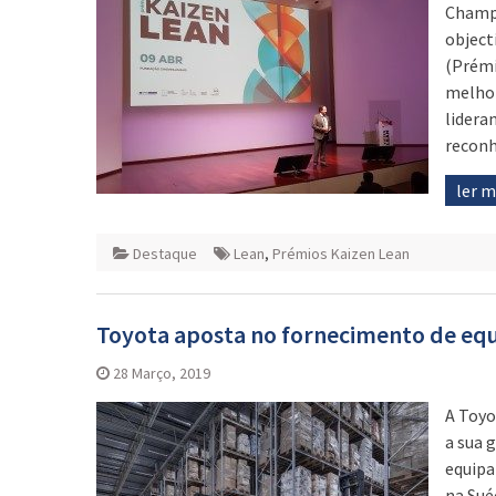
Champa
object
(Prémi
melhor
lidera
reconh
ler 
Destaque
Lean
,
Prémios Kaizen Lean
Toyota aposta no fornecimento de eq
28 Março, 2019
A Toyo
a sua 
equipa
na Sué