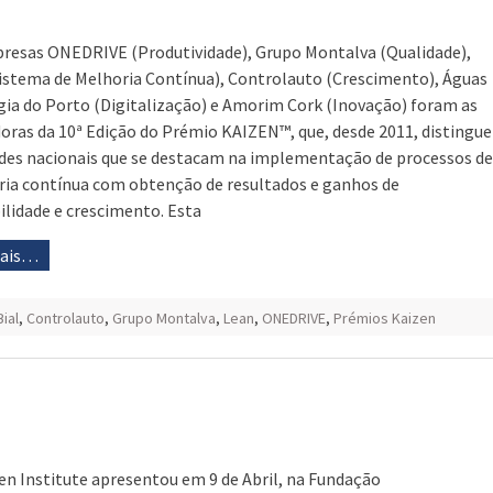
resas ONEDRIVE (Produtividade), Grupo Montalva (Qualidade),
Sistema de Melhoria Contínua), Controlauto (Crescimento), Águas
gia do Porto (Digitalização) e Amorim Cork (Inovação) foram as
oras da 10ª Edição do Prémio KAIZEN™, que, desde 2011, distingue
des nacionais que se destacam na implementação de processos de
ia contínua com obtenção de resultados e ganhos de
ilidade e crescimento. Esta
mais…
Bial
,
Controlauto
,
Grupo Montalva
,
Lean
,
ONEDRIVE
,
Prémios Kaizen
en Institute apresentou em 9 de Abril, na Fundação