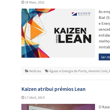
28 Maio, 2021
As emp
Bial (
e Ener
venced
entida
melhor
rentab
ler 
Notícias
Águas e Energia do Porto
,
Amorim Cork
,
Kaizen atribui prémios Lean
17 Abril, 2019
O Kaiz