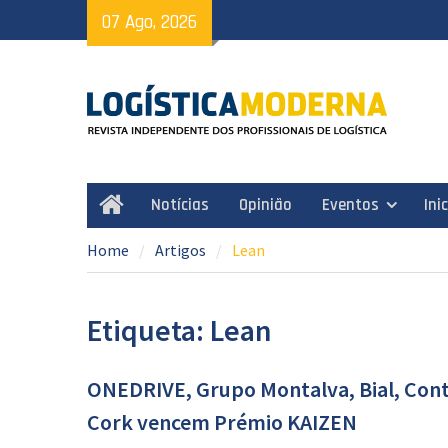
Skip
07 Ago, 2026
to
content
Notícias
Opinião
Eventos
Ini
Home
Home
Artigos
Lean
Etiqueta: Lean
ONEDRIVE, Grupo Montalva, Bial, Cont
Cork vencem Prémio KAIZEN