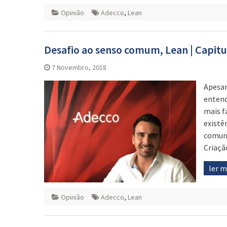
Opinião
Adecco
,
Lean
Desafio ao senso comum, Lean | Capitul
7 Novembro, 2018
Apesar
entend
mais f
existê
comum”
Criaçã
ler 
Opinião
Adecco
,
Lean