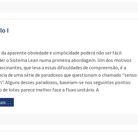
o I
 da aparente obviedade e simplicidade poderá não ser fácil
er o Sistema Lean numa primeira abordagem. Um dos motivos
ascinantes, que leva a essas dificuldades de compreensão, é a
ncia de uma série de paradoxos que questionam o chamado “senso
. Alguns desses paradoxos, baseiam-se nos seguintes pontos:
o de lotes parece melhor face a fluxo unitário. A
mais…