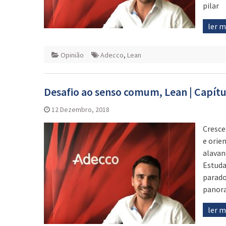
pilar
ler 
Opinião
Adecco
,
Lean
Desafio ao senso comum, Lean | Capítul
12 Dezembro, 2018
Cresce
e orie
alavan
Estuda
parado
panora
ler 