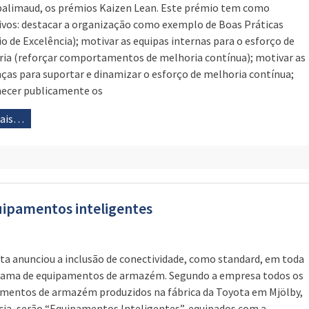
limaud, os prémios Kaizen Lean. Este prémio tem como
ivos: destacar a organização como exemplo de Boas Práticas
o de Excelência); motivar as equipas internas para o esforço de
ia (reforçar comportamentos de melhoria contínua); motivar as
nças para suportar e dinamizar o esforço de melhoria contínua;
ecer publicamente os
mais…
uipamentos inteligentes
ta anunciou a inclusão de conectividade, como standard, em toda
gama de equipamentos de armazém. Segundo a empresa todos os
mentos de armazém produzidos na fábrica da Toyota em Mjölby,
cia, serão “Equipamentos Inteligentes”, equipados com a