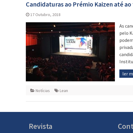
Candidaturas ao Prémio Kaizen até ao 
17 Outubro, 2018
As can
pelo K
podem 
privad
candid
Instit
ler 
Notícias
Lean
Revista
Cont