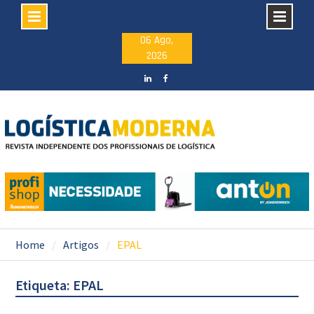
Skip
06 Ago,
2026
to
content
LinkedIN
facebook
Home
Artigos
EPAL
Etiqueta: EPAL