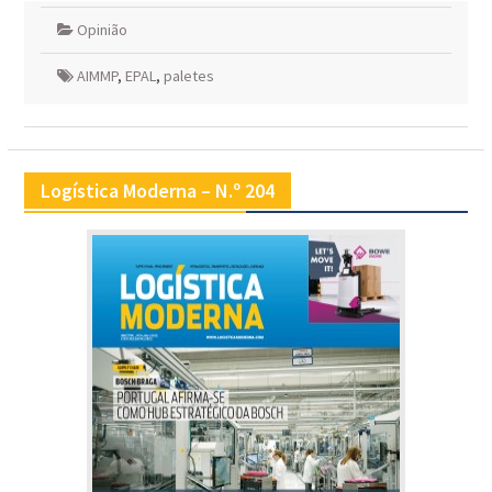
Opinião
AIMMP
,
EPAL
,
paletes
Logística Moderna – N.º 204