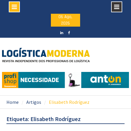
Skip
06 Ago,
2026
to
content
LinkedIN
facebook
Home
Artigos
Elisabeth Rodríguez
Etiqueta: Elisabeth Rodríguez