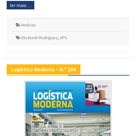
ler mais…
Notícias
Elisabeth Rodríguez
,
UPS
Logística Moderna – N.º 204