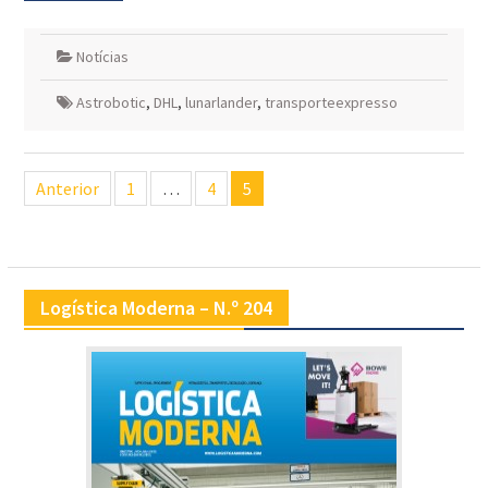
Notícias
Astrobotic
,
DHL
,
lunarlander
,
transporteexpresso
Navegação
Anterior
1
…
4
5
de
artigos
Logística Moderna – N.º 204