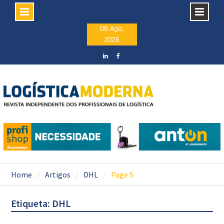
Skip
08 Ago,
2026
to
content
LinkedIN
facebook
Home
Artigos
DHL
Page 5
Etiqueta: DHL