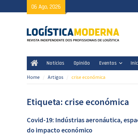
Skip
06 Ago, 2026
to
content
Notícias
Opinião
Eventos
Ini
Home
Home
Artigos
crise económica
Etiqueta: crise económica
Covid-19: Indústrias aeronáutica, esp
do impacto económico