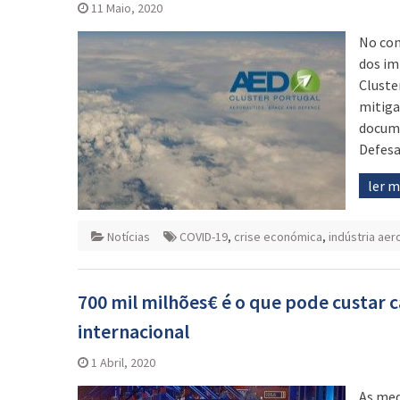
11 Maio, 2020
No con
dos im
Cluste
mitiga
docume
Defesa
ler 
Notícias
COVID-19
,
crise económica
,
indústria aer
700 mil milhões€ é o que pode custar 
internacional
1 Abril, 2020
As med