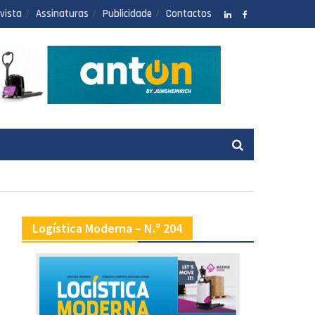
vista
Assinaturas
Publicidade
Contactos
LinkedIN
facebook
Logística Moderna – N.º 204