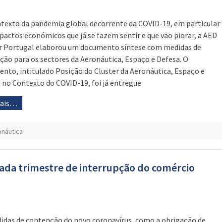
texto da pandemia global decorrente da COVID-19, em particular
pactos económicos que já se fazem sentir e que vão piorar, a AED
r Portugal elaborou um documento síntese com medidas de
ção para os sectores da Aeronáutica, Espaço e Defesa. O
nto, intitulado Posição do Cluster da Aeronáutica, Espaço e
 no Contexto do COVID-19, foi já entregue
mais…
onáutica
cada trimestre de interrupção do comércio
idas de contenção do novo coronavírus, como a obrigação de