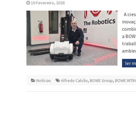
10 Fevereiro, 2026
A cres
inovaç
combin
a BOWE
trabal
ambien
ler 
Notícias
Alfredo Calvão
,
BOWE Group
,
BOWE INTR