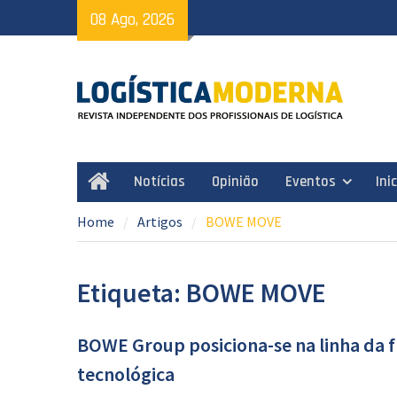
Skip
08 Ago, 2026
to
content
Notícias
Opinião
Eventos
Ini
Home
Home
Artigos
BOWE MOVE
Etiqueta: BOWE MOVE
BOWE Group posiciona-se na linha da 
tecnológica