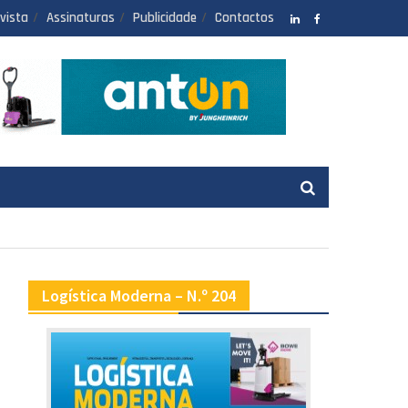
vista
Assinaturas
Publicidade
Contactos
LinkedIN
facebook
Logística Moderna – N.º 204