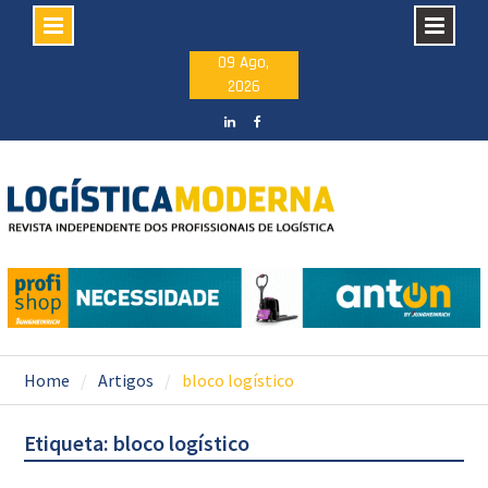
Skip
09 Ago,
2026
to
content
LinkedIN
facebook
Home
Artigos
bloco logístico
Etiqueta: bloco logístico