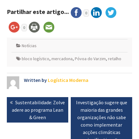
Partilhar este artigo...
0
0
Notícias
bloco logístico
,
mercadona
,
Póvoa do Varzim
,
retalho
Written by
Logística Moderna
Navegação
Previous
Sustentabilidade: Zolve
Next
Investigação sugere que
de
adere ao programa Lean
post:
post:
maioria das grandes
artigos
& Green
organizações não sabe
como implementar
acções climáticas