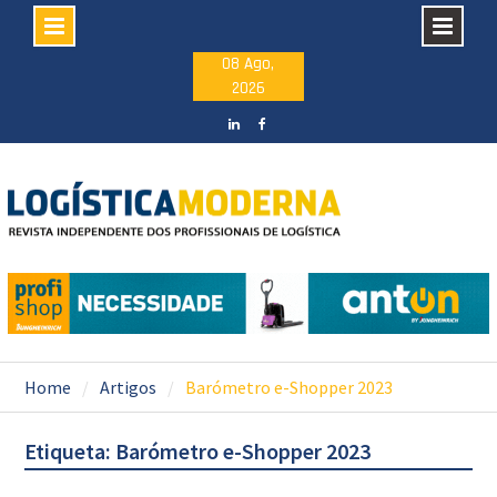
Skip
08 Ago,
2026
to
content
LinkedIN
facebook
Home
Artigos
Barómetro e-Shopper 2023
Etiqueta: Barómetro e-Shopper 2023