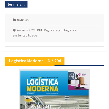
ler mais…
Notícias
Awards 2022
,
DHL
,
Digitalização
,
logística
,
sustentabilidade
Logística Moderna – N.º 204