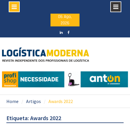
Skip
06 Ago,
2026
to
content
LinkedIN
facebook
Home
Artigos
Awards 2022
Etiqueta: Awards 2022