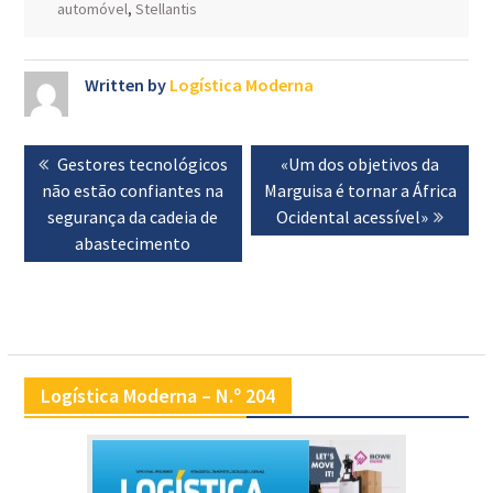
automóvel
,
Stellantis
Written by
Logística Moderna
Navegação
Previous
Gestores tecnológicos
Next
«Um dos objetivos da
de
não estão confiantes na
post:
Marguisa é tornar a África
post:
artigos
segurança da cadeia de
Ocidental acessível»
abastecimento
Logística Moderna – N.º 204