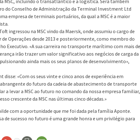
da MSC, incluindo o transatlântico e a logística. Será também
 do Conselho de Administração da Terminal Investment Ltd
 uma empresa de terminais portuários, da qual a MSC é a maior
ista.
Toft ingressou na MSC vindo da Maersk, onde assumiu o cargo de
r de Operações desde 2013 e posteriormente, como membro do
ho Executivo. «A sua carreira no transporte marítimo com mais d
erança irão trazer um valor significativo aos negócios de carga da
pulsionando ainda mais os seus planos de desenvolvimento»,
 disse: «Com os seus vinte e cinco anos de experiência em
 abrangente do futuro da cadeia de abastecimento de transporte
dar a levar a MSC ao futuro no comando da nossa empresa familiar,
cesso crescente da MSC nas últimas cinco décadas.»
ilde com a oportunidade que me foi dada pela família Aponte.
sa de sucesso no futuro é uma grande honra e um privilégio para