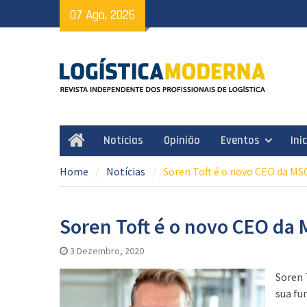
Skip
07 Ago, 2026
to
content
Notícias
Opinião
Eventos
Ini
Home
Home
Notícias
Soren Toft é o novo CEO da MS
Soren Toft é o novo CEO da
3 Dezembro, 2020
Soren 
sua fu