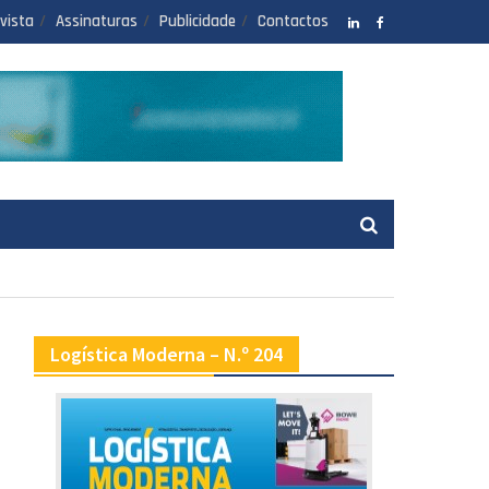
vista
Assinaturas
Publicidade
Contactos
LinkedIN
facebook
Logística Moderna – N.º 204