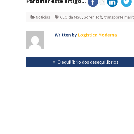
Partilhar este artigo...
0
Notícias
CEO da MSC
,
Soren Toft
,
transporte marí
Written by
Logística Moderna
Navegação
Previous
O equilíbrio dos desequilíbrios
de
post:
artigos