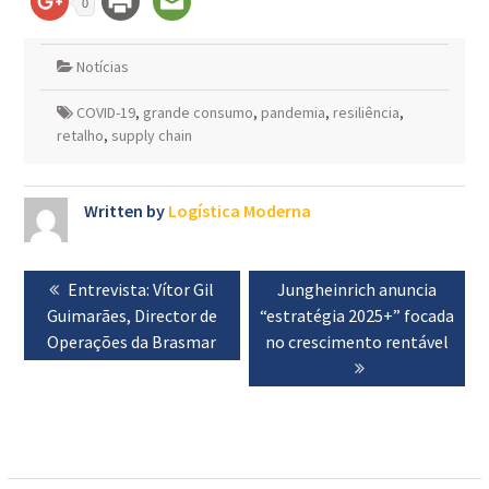
0
Notícias
COVID-19
,
grande consumo
,
pandemia
,
resiliência
,
retalho
,
supply chain
Written by
Logística Moderna
Navegação
Previous
Entrevista: Vítor Gil
Next
Jungheinrich anuncia
de
Guimarães, Director de
post:
“estratégia 2025+” focada
post:
artigos
Operações da Brasmar
no crescimento rentável