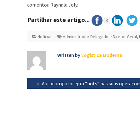
comentou Raynald Joly.
Partilhar este artigo...
0
Notícias
Administrador Delegado e Diretor Geral
,
Written by
Logística Moderna
Navegação
Previous
Autoeuropa integra “bots” nas suas operaçõe
de
post:
artigos