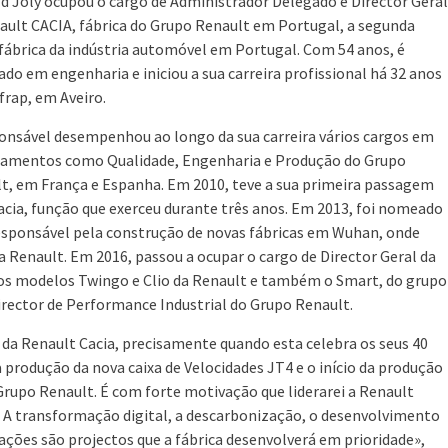
d Joly ocupou o cargo de Administrador Delegado e Director Geral
ault CACIA, fábrica do Grupo Renault em Portugal, a segunda
fábrica da indústria automóvel em Portugal. Com 54 anos, é
iado em engenharia e iniciou a sua carreira profissional há 32 anos
frap, em Aveiro.
onsável desempenhou ao longo da sua carreira vários cargos em
amentos como Qualidade, Engenharia e Produção do Grupo
t, em França e Espanha. Em 2010, teve a sua primeira passagem
acia, função que exerceu durante três anos. Em 2013, foi nomeado
 responsável pela construção de novas fábricas em Wuhan, onde
a Renault. Em 2016, passou a ocupar o cargo de Director Geral da
 os modelos Twingo e Clio da Renault e também o Smart, do grupo
irector de Performance Industrial do Grupo Renault.
da Renault Cacia, precisamente quando esta celebra os seus 40
 produção da nova caixa de Velocidades JT4 e o início da produção
upo Renault. É com forte motivação que liderarei a Renault
. A transformação digital, a descarbonização, o desenvolvimento
ações são projectos que a fábrica desenvolverá em prioridade»,