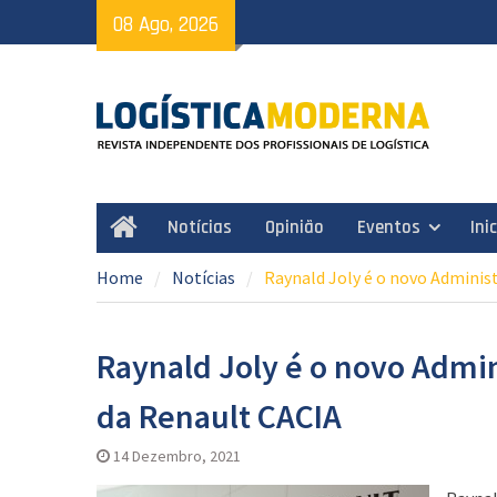
Skip
08 Ago, 2026
to
content
Notícias
Opinião
Eventos
Ini
Home
Home
Notícias
Raynald Joly é o novo Adminis
Raynald Joly é o novo Admin
da Renault CACIA
14 Dezembro, 2021