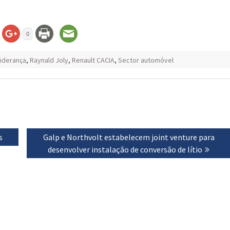
0
liderança
,
Raynald Joly
,
Renault CACIA
,
Sector automóvel
s
Next
Galp e Northvolt estabelecem joint venture para
post:
desenvolver instalação de conversão de lítio