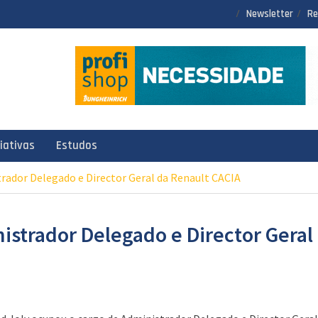
Newsletter
Re
ciativas
Estudos
trador Delegado e Director Geral da Renault CACIA
istrador Delegado e Director Geral