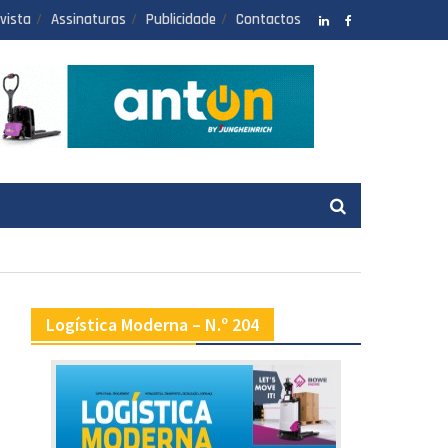
vista
Assinaturas
Publicidade
Contactos
LinkedIN
facebook
Logística Moderna – N.º 204