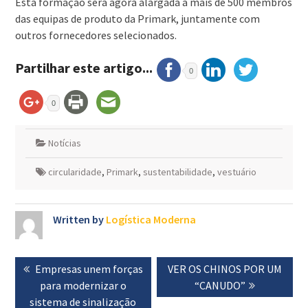
Esta formação será agora alargada a mais de 500 membros
das equipas de produto da Primark, juntamente com
outros fornecedores selecionados.
Partilhar este artigo...
0
0
Notícias
circularidade
,
Primark
,
sustentabilidade
,
vestuário
Written by
Logística Moderna
Navegação
Previous
Empresas unem forças
Next
VER OS CHINOS POR UM
de
post:
para modernizar o
post:
“CANUDO”
artigos
sistema de sinalização