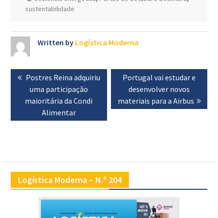
sustentabilidade
Written by
Logística Moderna
Navegação
Previous
Postres Reina adquiriu
Next
Portugal vai estudar e
de
post:
uma participação
post:
desenvolver novos
artigos
maioritária da Condi
materiais para a Airbus
Alimentar
Logística Moderna – N.º 204