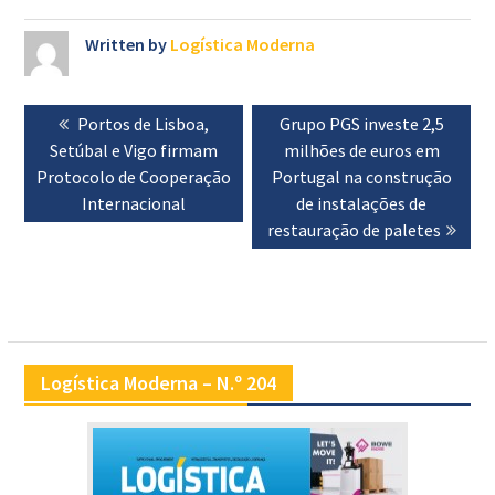
Written by
Logística Moderna
Navegação
Previous
Portos de Lisboa,
Next
Grupo PGS investe 2,5
de
Setúbal e Vigo firmam
post:
post:
milhões de euros em
artigos
Protocolo de Cooperação
Portugal na construção
Internacional
de instalações de
restauração de paletes
Logística Moderna – N.º 204