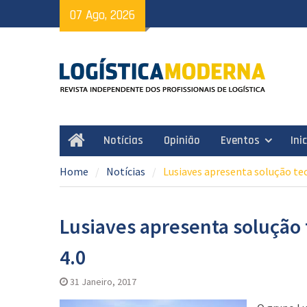
Skip
07 Ago, 2026
to
content
Notícias
Opinião
Eventos
Ini
Home
Home
Notícias
Lusiaves apresenta solução tec
Lusiaves apresenta solução 
4.0
31 Janeiro, 2017