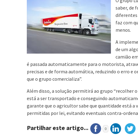
O grupo Lu
saber, de 
diferentes
faz com qu
menos.
A implemen
de um algo
camião em
é passada automaticamente para o motorista, atravé
precisas e de forma automática, reduzindo o erro e
que o grupo comercializa”.
Além disso, a solução permitirá ao grupo “recolher 
está a ser transportado e conseguindo automaticame
garante que o agricultor sabe que quantidade está a 
permitidas por lei, evitando eventuais contra-ordena
Partilhar este artigo...
0