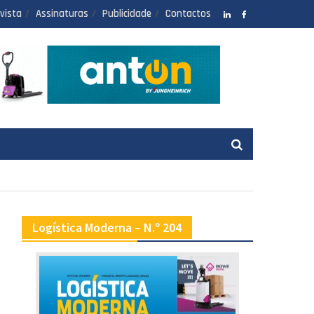
vista
Assinaturas
Publicidade
Contactos
LinkedIN
facebook
Logística Moderna – N.º 204