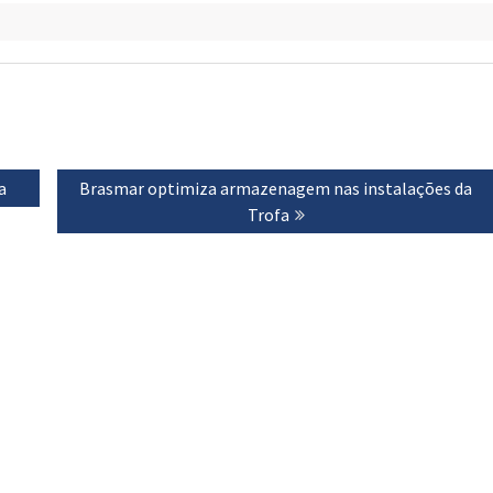
a
Next
Brasmar optimiza armazenagem nas instalações da
post:
Trofa