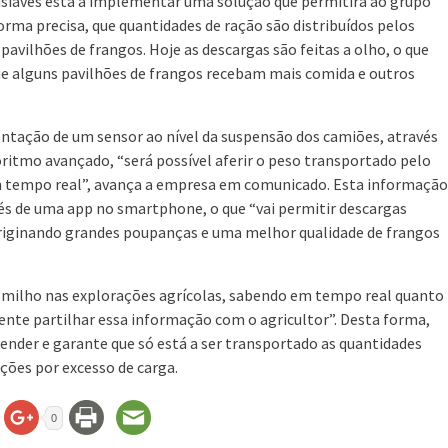
siaves está a implementar uma solução que permitirá ao grupo
forma precisa, que quantidades de ração são distribuídos pelos
 pavilhões de frangos. Hoje as descargas são feitas a olho, o que
e alguns pavilhões de frangos recebam mais comida e outros
tação de um sensor ao nível da suspensão dos camiões, através
ritmo avançado, “será possível aferir o peso transportado pelo
 tempo real”, avança a empresa em comunicado. Esta informação
s de uma app no smartphone, o que “vai permitir descargas
 originando grandes poupanças e uma melhor qualidade de frangos
o milho nas explorações agrícolas, sabendo em tempo real quanto
nte partilhar essa informação com o agricultor”. Desta forma,
vender e garante que só está a ser transportado as quantidades
ções por excesso de carga.
0