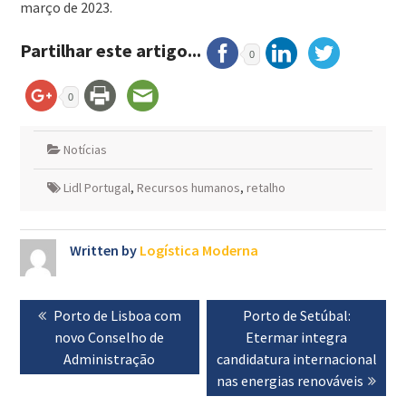
março de 2023.
Partilhar este artigo...
0
0
Notícias
Lidl Portugal
,
Recursos humanos
,
retalho
Written by
Logística Moderna
Navegação
Previous
Porto de Lisboa com
Next
Porto de Setúbal:
de
post:
novo Conselho de
post:
Etermar integra
artigos
Administração
candidatura internacional
nas energias renováveis