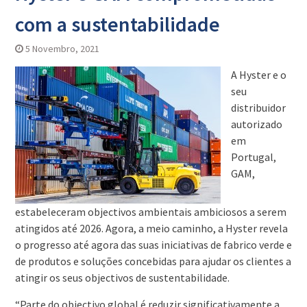
com a sustentabilidade
5 Novembro, 2021
A Hyster e o
seu
distribuidor
autorizado
em
Portugal,
GAM,
estabeleceram objectivos ambientais ambiciosos a serem
atingidos até 2026. Agora, a meio caminho, a Hyster revela
o progresso até agora das suas iniciativas de fabrico verde e
de produtos e soluções concebidas para ajudar os clientes a
atingir os seus objectivos de sustentabilidade.
“Parte do objectivo global é reduzir significativamente a