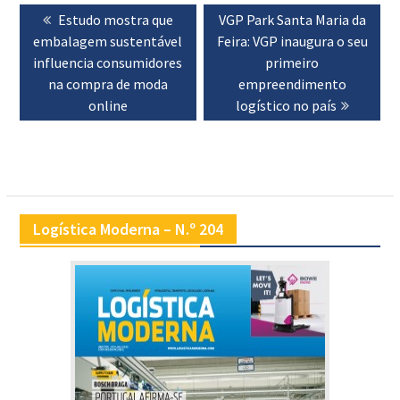
Previous
Estudo mostra que
Next
VGP Park Santa Maria da
de
embalagem sustentável
post:
Feira: VGP inaugura o seu
post:
artigos
influencia consumidores
primeiro
na compra de moda
empreendimento
online
logístico no país
Logística Moderna – N.º 204