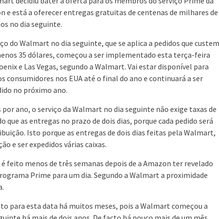
art decidiu bater a oferta para os membros do serviço Prime da
 e está a oferecer entregas gratuitas de centenas de milhares de
os no dia seguinte.
iço do Walmart no dia seguinte, que se aplica a pedidos que custe
enos 35 dólares, começou a ser implementado esta terça-feira
enix e Las Vegas, segundo a Walmart. Vai estar disponível para
s consumidores nos EUA até o final do ano e continuará a ser
ido no próximo ano.
por ano, o serviço da Walmart no dia seguinte não exige taxas de
o que as entregas no prazo de dois dias, porque cada pedido será
ibuição. Isto porque as entregas de dois dias feitas pela Walmart,
ção e ser expedidos várias caixas.
 é feito menos de três semanas depois de a Amazon ter revelado
o programa Prime para um dia. Segundo a Walmart a proximidade
a.
to para esta data há muitos meses, pois a Walmart começou a
seguinte há mais de dois anos. De facto há pouco mais de um mês