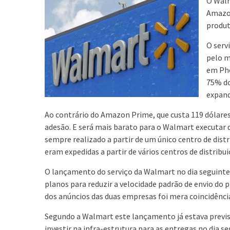
O Walm
Amazon
produt
O serv
pelo m
em Pho
75% do
expand
Ao contrário do Amazon Prime, que custa 119 dólares 
adesão. E será mais barato para o Walmart executar d
sempre realizado a partir de um único centro de distr
eram expedidas a partir de vários centros de distribui
O lançamento do serviço da Walmart no dia seguinte
planos para reduzir a velocidade padrão de envio d
dos anúncios das duas empresas foi mera coincidênci
Segundo a Walmart este lançamento já estava previs
investir na infra-estrutura para as entregas no dia 