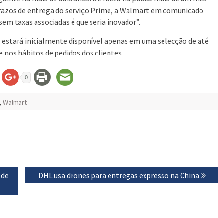
razos de entrega do serviço Prime, a Walmart em comunicado
sem taxas associadas é que seria inovador”.
e estará inicialmente disponível apenas em uma selecção de até
e nos hábitos de pedidos dos clientes.
0
,
Walmart
 de
Next
DHL usa drones para entregas expresso na China
post: