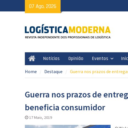
Skip
07 Ago, 2026
to
content
Notícias
Opinião
Eventos
Ini
Home
Home
Destaque
Guerra nos prazos de entreg
Guerra nos prazos de entre
beneficia consumidor
17 Maio, 2019