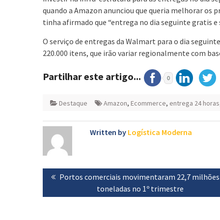
quando a Amazon anunciou que queria melhorar os p
tinha afirmado que “entrega no dia seguinte gratis e 
O serviço de entregas da Walmart para o dia seguint
220.000 itens, que irão variar regionalmente com bas
Partilhar este artigo...
0
Destaque
Amazon
,
Ecommerce
,
entrega 24 horas
Written by
Logística Moderna
Navegação
Previous
Portos comerciais movimentaram 22,7 milhões
de
post:
toneladas no 1º trimestre
artigos