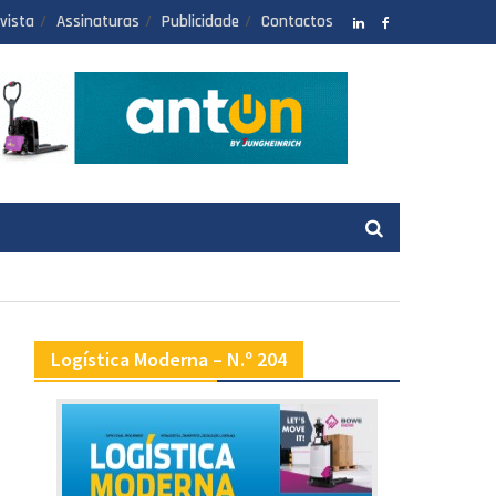
vista
Assinaturas
Publicidade
Contactos
LinkedIN
facebook
Logística Moderna – N.º 204