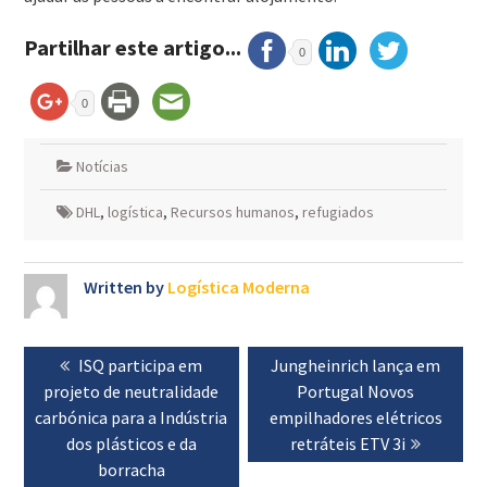
Partilhar este artigo...
0
0
Notícias
DHL
,
logística
,
Recursos humanos
,
refugiados
Written by
Logística Moderna
Navegação
Previous
ISQ participa em
Next
Jungheinrich lança em
de
projeto de neutralidade
post:
post:
Portugal Novos
artigos
carbónica para a Indústria
empilhadores elétricos
dos plásticos e da
retráteis ETV 3i
borracha