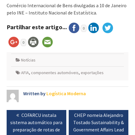
Comércio Internacional de Bens divulgadas a 10 de Janeiro
pelo INE – Instituto Nacional de Estatística.
Partilhar este artigo...
0
0
Notícias
AFIA
,
componentes automóveis
,
exportações
Written by
Logística Moderna
Navegação
Previous
COFARCU instala
Next
CHEP nomeia Alejandro
de
sistema automático para
post:
Tostado Sustainability &
post:
artigos
preparação de rotas de
Government Affairs Lead