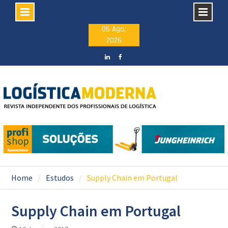
Skip
06 Ago,
2026
to
content
LinkedIN
facebook
Home
Estudos
Supply Chain em Portugal
Supply Chain em Portugal