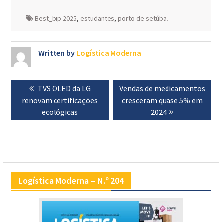
Best_bip 2025
,
estudantes
,
porto de setúbal
Written by
Logística Moderna
Navegação
Previous
TVS OLED da LG
Next
Vendas de medicamentos
de
renovam certificações
post:
post:
cresceram quase 5% em
artigos
ecológicas
2024
Logística Moderna – N.º 204