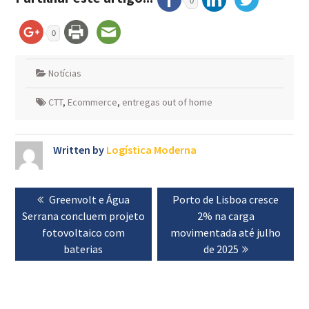
0
0
Notícias
CTT
,
Ecommerce
,
entregas out of home
Written by
Logística Moderna
Navegação
Previous
Greenvolt e Água
Next
Porto de Lisboa cresce
de
Serrana concluem projeto
post:
post:
2% na carga
artigos
fotovoltaico com
movimentada até julho
baterias
de 2025