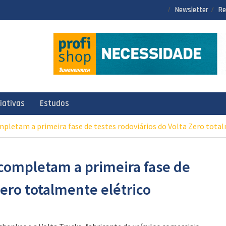
Newsletter
Re
ciativas
Estudos
mpletam a primeira fase de testes rodoviários do Volta Zero tota
 completam a primeira fase de
Zero totalmente elétrico