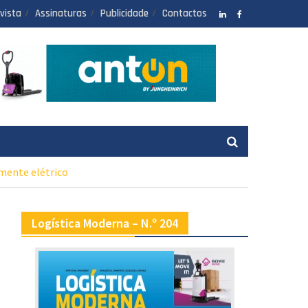
vista
Assinaturas
Publicidade
Contactos
LinkedIN
facebook
lmente elétrico
Logística Moderna – N.º 204