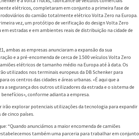
chenker e a Volta Trucks, fabricante de veículos comerciais
ente elétricos, completaram em conjunto a primeira fase de
 rodoviários do camião totalmente elétrico Volta Zero na Europa.
rimeira vez, um protótipo de verificação do design Volta Zero
 em estradas e em ambientes reais de distribuição na cidade de
1, ambas as empresas anunciaram a expansão da sua
ração e a pré-encomenda de cerca de 1.500 veículos Volta Zero
amiões elétricos de tamanho médio na Europa até à data. Os
erão utilizados nos terminais europeus da DB Schenker para
ara os centros das cidades e áreas urbanas. «É aqui que a
ra a segurança dos outros utilizadores da estrada e o sistema de
 benefícios», conforme adianta a empresa.
r irão explorar potenciais utilizações da tecnologia para expandir
 de cinco países.
ca que: “Quando anunciámos a maior encomenda de camiões
 estabelecemos também uma parceria para trabalhar em conjunto