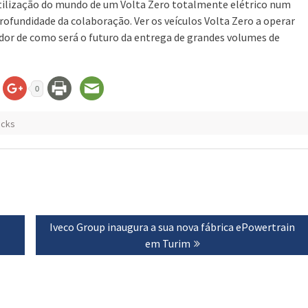
utilização do mundo de um Volta Zero totalmente elétrico num
rofundidade da colaboração. Ver os veículos Volta Zero a operar
ador de como será o futuro da entrega de grandes volumes de
0
ucks
Next
Iveco Group inaugura a sua nova fábrica ePowertrain
post:
em Turim