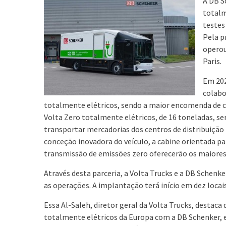
A DB S
totalm
testes
Pela p
operou
Paris.
Em 202
colabo
totalmente elétricos, sendo a maior encomenda de c
Volta Zero totalmente elétricos, de 16 toneladas, s
transportar mercadorias dos centros de distribuição p
conceção inovadora do veículo, a cabine orientada pa
transmissão de emissões zero oferecerão os maiores
Através desta parceria, a Volta Trucks e a DB Schenke
as operações. A implantação terá início em dez locais
Essa Al-Saleh, diretor geral da Volta Trucks, desta
totalmente elétricos da Europa com a DB Schenker,