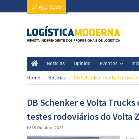
Skip
07 Ago, 2026
to
content
Notícias
Opinião
Eventos
Ini
Home
Home
Notícias
DB Schenker e Volta Trucks co
DB Schenker e Volta Trucks
testes rodoviários do Volta 
19 Outubro, 2022