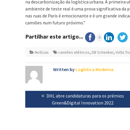
na descarbonização da logística urbana. A primeira 
ambiente de teste real é uma prova significativa da p
nas ruas de Paris é emocionante e é um grande indic
camiões num futuro próximo.”
Partilhar este artigo...
0
Notícias
camiões elétricos
,
DB Schenker
,
Volta Tr
Written by
Logística Moderna
Navegação
Previous
DHL abre candidaturas para os prémios
de
post:
Green&Digital Innovation 2022
artigos