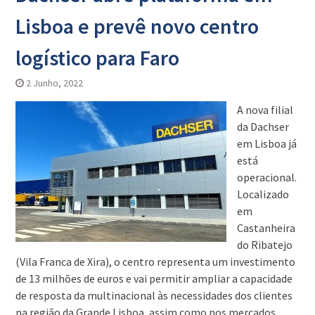
Lisboa e prevê novo centro
logístico para Faro
2 Junho, 2022
A nova filial
da Dachser
em Lisboa já
está
operacional.
Localizado
em
Castanheira
do Ribatejo
(Vila Franca de Xira), o centro representa um investimento
de 13 milhões de euros e vai permitir ampliar a capacidade
de resposta da multinacional às necessidades dos clientes
na região da Grande Lisboa, assim como nos mercados