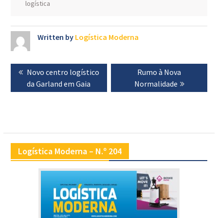
logística
Written by
Logística Moderna
Navegação
Previous
Novo centro logístico
Next
Rumo à Nova
de
post:
da Garland em Gaia
Normalidade
post:
artigos
Logística Moderna – N.º 204