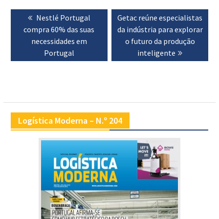
Navegação
Previous
Nestlé Portugal
Next
Getac reúne especialistas
de
compra 60% das suas
post:
da indústria para explorar
post:
artigos
necessidades em
o futuro da produção
Portugal
inteligente
Logística Moderna – N.º 204