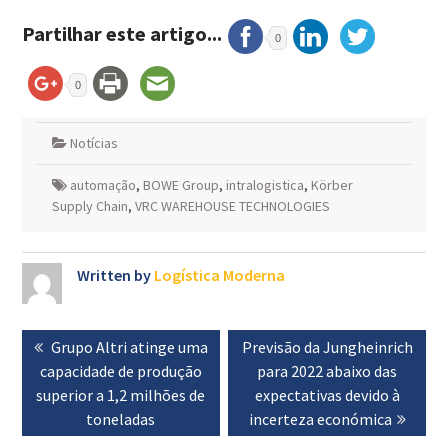
Partilhar este artigo...
0
0
Notícias
automação
,
BOWE Group
,
intralogistica
,
Körber
Supply Chain
,
VRC WAREHOUSE TECHNOLOGIES
Written by
Logística Moderna
Navegação
Previous
Grupo Altri atinge uma
Next
Previsão da Jungheinrich
de
capacidade de produção
post:
post:
para 2022 abaixo das
artigos
superior a 1,2 milhões de
expectativas devido à
toneladas
incerteza económica