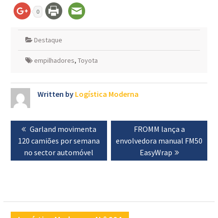
0
Destaque
empilhadores
,
Toyota
Written by
Logística Moderna
Navegação
Previous
Garland movimenta
Next
FROMM lança a
de
120 camiões por semana
post:
envolvedora manual FM50
post:
artigos
no sector automóvel
EasyWrap