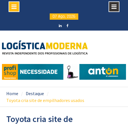
Skip
07 Ago, 2026
to
content
LinkedIN
facebook
Home
Destaque
Toyota cria site de empilhadores usados
Toyota cria site de